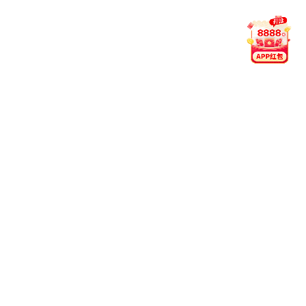
上一篇：
鲍威尔谈球队开局定调强调攻防两…
下一篇：
维尼修斯渴望与姆巴佩同等待遇世
相关推荐文章