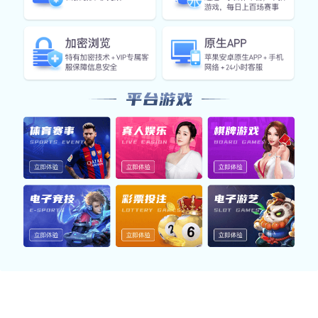
平。球员之间缺乏默契配合，使得进攻流畅度受到影
响。
另外，在心理层面上，澳大利亚姑娘们似乎承受了巨
大的压力。在比赛初期，她们的一些失误频繁出现，
这让本就处于劣势的位置更加困难。这种心理负担直
接影响到球队士气，使得她们难以发挥出正常水平。
虽然最终未能取得理想结果，但不可否认的是，澳大
利亚队仍然具备相当的发展潜力。如果能够加强团队
训练，提高技术水平，相信未来会有更好的表现。
3、两队对决中的战略博弈
这场比赛可谓是一场战略上的较量。日本U17女足采
用高压逼抢战术，在前场积极施压，对抗能力强烈，